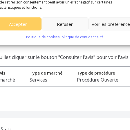
de retirer son consentement peut avoir un effet négatif sur certaines
actéristiques et fonctions.
5) Val-d'Oise
Accepter
Refuser
Voir les préférenc
ective des portes, portails automatique
 levantes de la Ville de Soisy-sous-
Politique de cookies
Politique de confidentialité
lez cliquer sur le bouton "Consulter l'avis" pour voir l'avis
vis
Type de marché
Type de procédure
 marché
Services
Procédure Ouverte
-Savoie