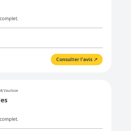
 complet.
Consulter l'avis ↗
) Vaucluse
des
 complet.