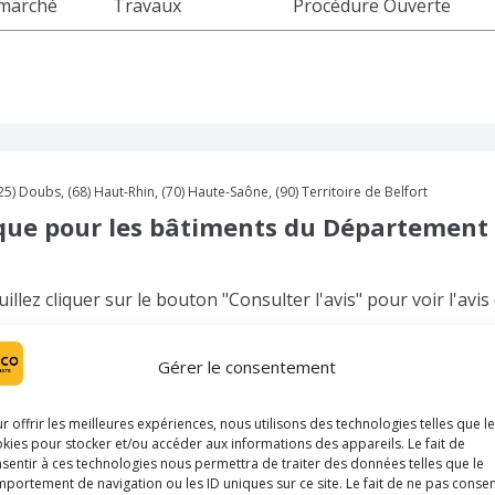
 marché
Travaux
Procédure Ouverte
Doubs, (68) Haut-Rhin, (70) Haute-Saône, (90) Territoire de Belfort
ique pour les bâtiments du Département
lez cliquer sur le bouton "Consulter l'avis" pour voir l'avis
vis
Type de marché
Type de procédure
Gérer le consentement
 marché
Fournitures
Procédure Ouverte
r offrir les meilleures expériences, nous utilisons des technologies telles que l
kies pour stocker et/ou accéder aux informations des appareils. Le fait de
sentir à ces technologies nous permettra de traiter des données telles que le
portement de navigation ou les ID uniques sur ce site. Le fait de ne pas consen