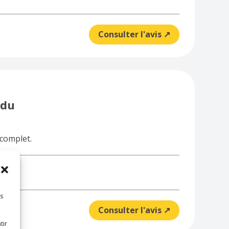
Consulter l'avis ↗
 du
 complet.
es
Consulter l'avis ↗
tir