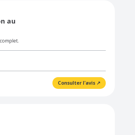
on au
 complet.
Consulter l'avis ↗