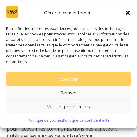
Toutes les informations liées à la création d’un
compte et la première connexion utilisateur sont
Gérer le consentement
définis dans la page
Assistance
– Première visite
Le mot de passe doit être choisi par l’utilisateur de
Pour offrir les meilleures expériences, nous utilisons des technologies
façon qu’il ne puisse pas être deviné par un tiers en
telles que les cookies pour stocker et/ou accéder aux informations des
appareils. Le fait de consentir à ces technologies nous permettra de
respectant les règles de sécurité précisées sur la
traiter des données telles que le comportement de navigation ou les ID
page de création de compte. L’utilisateur s’engage à
uniques sur ce site. Le fait de ne pas consentir ou de retirer son
en préserver la confidentialité.
consentement peut avoir un effet négatif sur certaines caractéristiques
et fonctions.
L’utilisateur s’engage à avertir immédiatement
l’assistance en ligne de toute utilisation non
autorisée de ses informations professionnelles,
Accepter
DACO SOLUTIONS ne pouvant être tenu pour
responsable des dommages éventuellement causés
Refuser
par l’utilisation des codes d’accès par une personne
non autorisée.
Voir les préférences
L’utilisateur de DACO ACHATS doit fournir une
Politique de cookies
Politique de confidentialité
adresse électronique valide lors de son inscription
pour recevoir les communications des acheteurs
publics et les alertes de la plateforme.